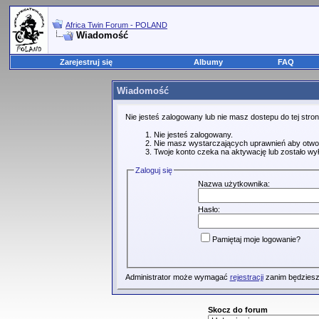
Africa Twin Forum - POLAND
Wiadomość
Zarejestruj się
Albumy
FAQ
Wiadomość
Nie jesteś zalogowany lub nie masz dostepu do tej str
Nie jesteś zalogowany.
Nie masz wystarczających uprawnień aby otwo
Twoje konto czeka na aktywację lub zostało wy
Zaloguj się
Nazwa użytkownika:
Hasło:
Pamiętaj moje logowanie?
Administrator może wymagać
rejestracji
zanim będziesz
Skocz do forum