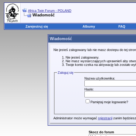
Africa Twin Forum - POLAND
Wiadomość
Zarejestruj się
Albumy
FAQ
Wiadomość
Nie jesteś zalogowany lub nie masz dostepu do tej str
Nie jesteś zalogowany.
Nie masz wystarczających uprawnień aby otwo
Twoje konto czeka na aktywację lub zostało wy
Zaloguj się
Nazwa użytkownika:
Hasło:
Pamiętaj moje logowanie?
Administrator może wymagać
rejestracji
zanim będziesz
Skocz do forum