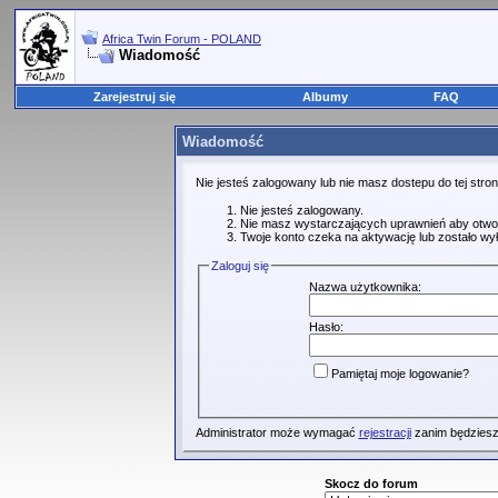
Africa Twin Forum - POLAND
Wiadomość
Zarejestruj się
Albumy
FAQ
Wiadomość
Nie jesteś zalogowany lub nie masz dostepu do tej str
Nie jesteś zalogowany.
Nie masz wystarczających uprawnień aby otwo
Twoje konto czeka na aktywację lub zostało wy
Zaloguj się
Nazwa użytkownika:
Hasło:
Pamiętaj moje logowanie?
Administrator może wymagać
rejestracji
zanim będziesz
Skocz do forum