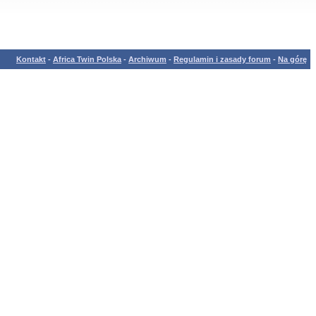
Kontakt
-
Africa Twin Polska
-
Archiwum
-
Regulamin i zasady forum
-
Na górę