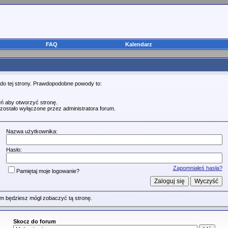
FAQ
Kalendarz
 do tej strony. Prawdopodobne powody to:
ń aby otworzyć stronę.
zostało wyłączone przez administratora forum.
Nazwa użytkownika:
Hasło:
Zapomniałeś hasła?
Pamiętaj moje logowanie?
m będziesz mógł zobaczyć tą stronę.
Skocz do forum