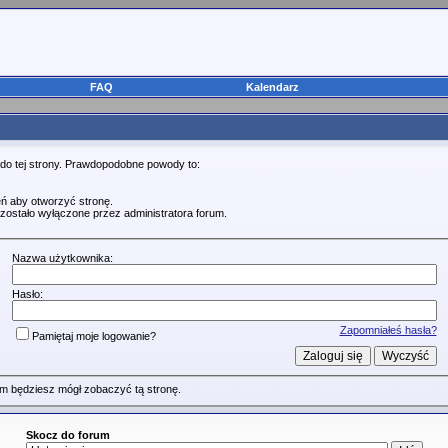
FAQ
Kalendarz
 do tej strony. Prawdopodobne powody to:
ń aby otworzyć stronę.
zostało wyłączone przez administratora forum.
Nazwa użytkownika:
Hasło:
Zapomniałeś hasła?
Pamiętaj moje logowanie?
m będziesz mógł zobaczyć tą stronę.
Skocz do forum