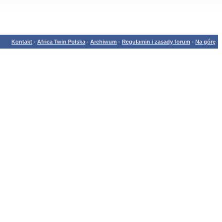
Kontakt
-
Africa Twin Polska
-
Archiwum
-
Regulamin i zasady forum
-
Na górę