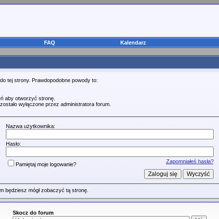
FAQ
Kalendarz
 do tej strony. Prawdopodobne powody to:
ń aby otworzyć stronę.
zostało wyłączone przez administratora forum.
Nazwa użytkownika:
Hasło:
Zapomniałeś hasła?
Pamiętaj moje logowanie?
m będziesz mógł zobaczyć tą stronę.
Skocz do forum