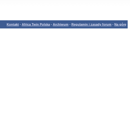
Kontakt
-
Africa Twin Polska
-
Archiwum
-
Regulamin i zasady forum
-
Na górę