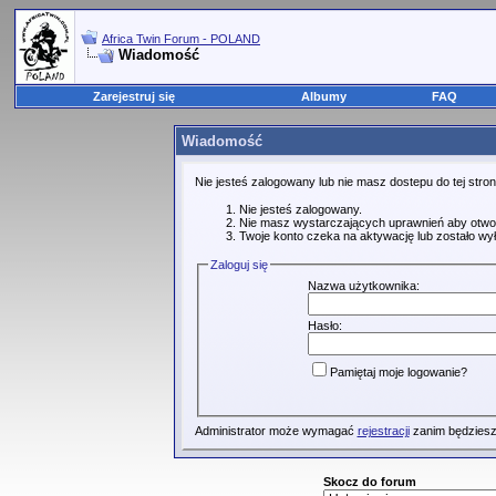
Africa Twin Forum - POLAND
Wiadomość
Zarejestruj się
Albumy
FAQ
Wiadomość
Nie jesteś zalogowany lub nie masz dostepu do tej str
Nie jesteś zalogowany.
Nie masz wystarczających uprawnień aby otwo
Twoje konto czeka na aktywację lub zostało wy
Zaloguj się
Nazwa użytkownika:
Hasło:
Pamiętaj moje logowanie?
Administrator może wymagać
rejestracji
zanim będziesz
Skocz do forum